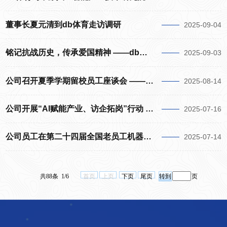
董事长夏元清到db体育走访调研
2025-09-04
铭记抗战历史，传承爱国精神 ——db体育纪念抗战胜利80周年主题教育活动
2025-09-03
公司召开夏季学期留校员工座谈会 ——助力学子科学备考 提升升学竞争力
2025-08-14
公司开展“AI赋能产业、访企拓岗”行动 赴安阳调研纺织企业发展现状
2025-07-16
公司员工在第二十四届全国老员工机器人大赛ROBOTAC挑战赛中取得全国一等奖
2025-07-14
共88条 1/6
首页
上页
下页
尾页
页