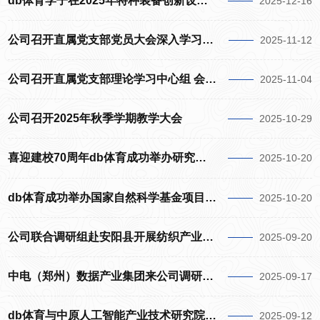
db体育学子在2025年特种装备创新设计大赛河南省赛中斩获一等奖
2025-12-16
公司召开直属党支部党员大会深入学习贯彻党的二十届四中全会精神
2025-11-12
公司召开直属党支部理论学习中心组 会议专题学习党的二十届四中全会精神
2025-11-04
公司召开2025年秋季学期教学大会
2025-10-29
喜迎建校70周年db体育成功举办研究生创新教育讲座暨CCF走进高校/CSIG中国行活动
2025-10-20
db体育成功举办国家自然科学基金项目申报专题培训会
2025-10-20
公司联合调研组赴安阳县开展纺织产业智能化专题调研推动企业智能化转型
2025-09-20
中电（郑州）数据产业集团来公司调研交流
2025-09-17
db体育与中原人工智能产业技术研究院开展人工智能科教合作会议
2025-09-12