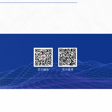
官方微信
官方微博