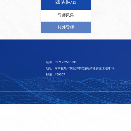
团队队伍
导师风采
校外导师
电话：0371-62506130
地址：河南省郑州市新郑市双湖经济开发区淮河路1号
邮编：450007