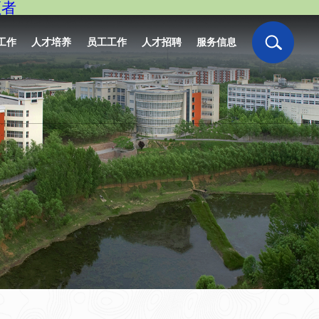
领者
工作
人才培养
员工工作
人才招聘
服务信息