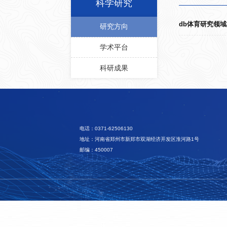
科学研究
db体育研究领
研究方向
学术平台
科研成果
电话：0371-62506130
地址：河南省郑州市新郑市双湖经济开发区淮河路1号
邮编：450007